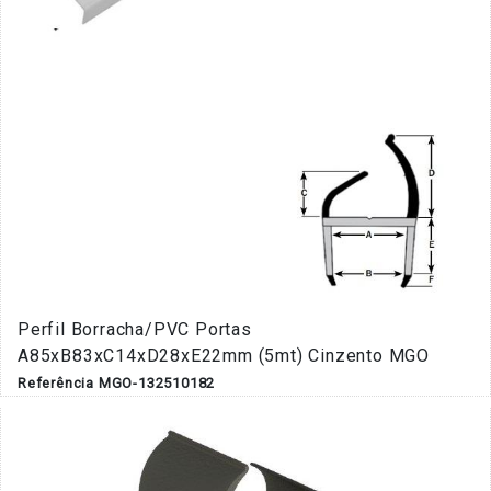
Perfil Borracha/PVC Portas
A85xB83xC14xD28xE22mm (5mt) Cinzento MGO
Referência MGO-132510182