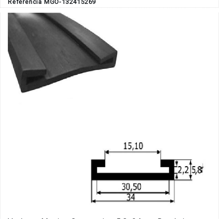
Referência MGO-132415269