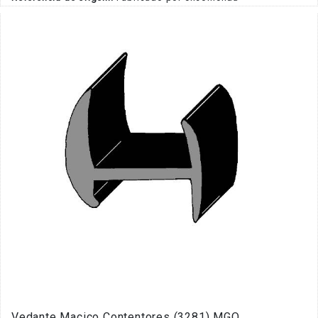
Vedante Maciço Contentores (3281) MGO