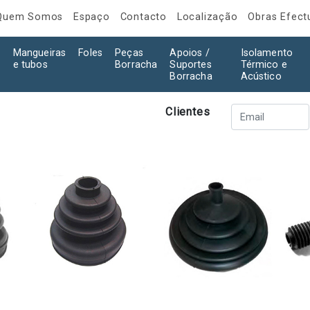
Quem Somos
Espaço
Contacto
Localização
Obras Efec
Mangueiras
Foles
Peças
Apoios /
Isolamento
e tubos
Borracha
Suportes
Térmico e
Borracha
Acústico
Clientes